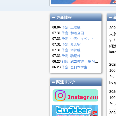
更新情報
08.04
予定: 土曜練
202
07.31
予定: 和道全国
東
07.31
予定: 中高生イベント
す
07.31
予定: 夏合宿
細は
07.31
予定: 本郷練
kara
07.31
予定: 駒場練
06.23
戦績: 2026年度 第74回東京地区国公立大学体育大会空手道大会
202
06.23
予定: 全日本学生
1
た。
関連リンク
hei
202
1
た
202