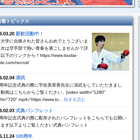
新着トピックス
6.03.20
新歓活動中！
京大学に合格された皆さんおめでとうございま
！次は空手部で熱い青春を過ごしませんか？詳
以下のリンクから！https://www.toudai-
te.com/recruit/
6.02.04
演武
00周年記念式典の際に宇佐美里香先生に演武をしていただきまし
動画はこちらからご覧ください。[video width="1280"
ght="720" mp4="https://www.to...
続きを読む
6.02.03
式典パンフレット
00周年記念式典の際に配布されたパンフレットをこちらでも公開い
します以下よりご覧ください式典パンフレット
5.11.24
100周年