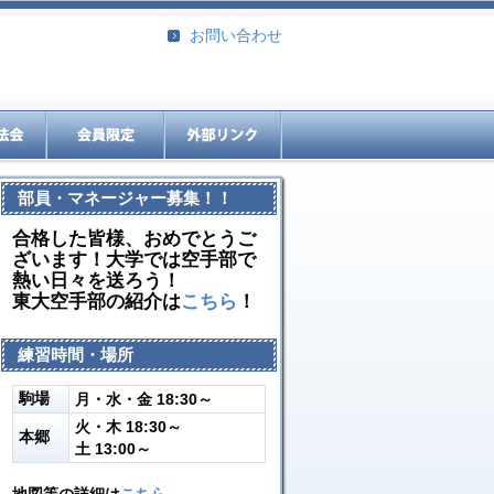
お問い合わせ
部員・マネージャー募集！！
合格した皆様、おめでとうご
ざいます！大学では空手部で
熱い日々を送ろう！
東大空手部の紹介は
こちら
！
練習時間・場所
駒場
月・水・金 18:30～
火・木 18:30～
本郷
土 13:00～