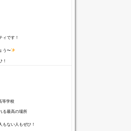
ティです！
ょう〜
ひ！
高等学校
れる最高の場所
人もない人もぜひ！