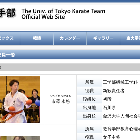
部員一覧
年
所属
工学部機械工学科
役職
新歓責任者
いちざわ ながはる
段級位
初段
市澤 永悠
出身地
石川県
出身校
金沢大学人間社会
所属
教育学部教育心理
役職
女子主将