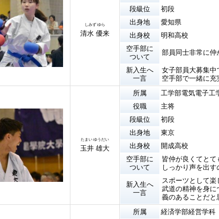
段級位
初段
出身地
愛知県
しみず ゆら
清水 優来
出身校
明和高校
空手部に
部員同士非常に仲
ついて
新入生へ
女子部員大募集中
一言
空手部で一緒に充
所属
工学部電気電子工
役職
主将
段級位
初段
出身地
東京
たまい ゆうだい
出身校
開成高校
玉井 雄大
空手部に
皆仲が良くてとて
ついて
しっかり声を出す
スポーツとして楽
新入生へ
武道の精神を身に
一言
義のあることだと
所属
経済学部経営学科