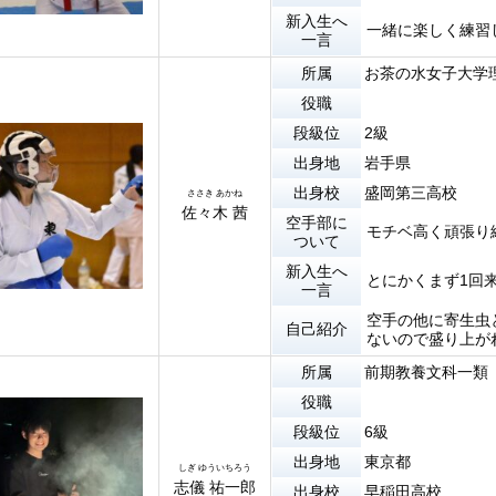
新入生へ
一緒に楽しく練習
一言
所属
お茶の水女子大学
役職
段級位
2級
出身地
岩手県
出身校
盛岡第三高校
ささき あかね
佐々木 茜
空手部に
モチベ高く頑張り
ついて
新入生へ
とにかくまず1回
一言
空手の他に寄生虫
自己紹介
ないので盛り上が
所属
前期教養文科一類
役職
段級位
6級
出身地
東京都
しぎ ゆういちろう
志儀 祐一郎
出身校
早稲田高校