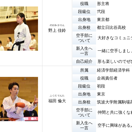
役職
形主将
段級位
弐段
出身地
東京都
のがみ かりん
出身校
都立日比谷高校
野上 佳鈴
空手部に
大好きなコミュニ
ついて
新入生へ
一緒に空手しまし
一言
自己紹介
形も楽しいのでぜ
所属
経済学部経済学科
役職
企画責任者
段級位
初段
出身地
東京
ふくだ りんた
福田 倫大
出身校
筑波大学附属駒場
空手部に
仲間と共に強くな
ついて
新入生へ
空手に興味がある
一言