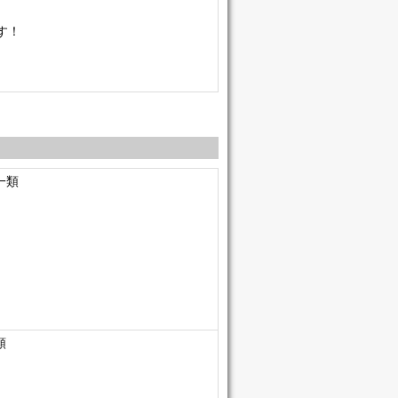
す！
一類
類