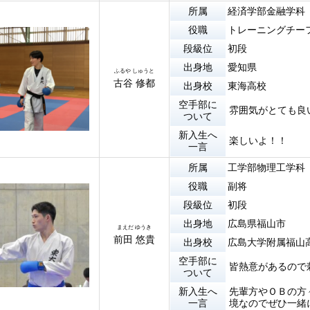
所属
経済学部金融学科
役職
トレーニングチー
段級位
初段
出身地
愛知県
ふるや しゅうと
古谷 修都
出身校
東海高校
空手部に
雰囲気がとても良
ついて
新入生へ
楽しいよ！！
一言
所属
工学部物理工学科
役職
副将
段級位
初段
出身地
広島県福山市
まえだ ゆうき
前田 悠貴
出身校
広島大学附属福山
空手部に
皆熱意があるので
ついて
新入生へ
先輩方やＯＢの方
一言
境なのでぜひ一緒