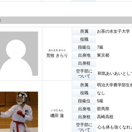
年
所属
お茶の水女子大学
役職
段級位
7級
あらまき きらり
出身地
東京都
荒牧 きらり
出身校
空手部に
和気あいあいとし
ついて
所属
明治大学農学部生
役職
なし
段級位
5級
出身地
群馬県
いそだ れん
磯田 蓮
出身校
高崎高校
空手部に
心も体も強くなれ
ついて