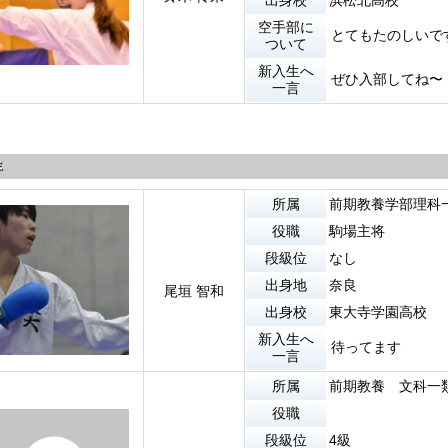
出身校
浜松北高校
空手部に
とてもたのしいで
ついて
新入生へ
ぜひ入部してね〜
一言
年
所属
前期教養学部理科
役職
駒場主将
段級位
なし
出身地
奈良
尾垣 智和
出身校
東大寺学園高校
新入生へ
待ってます
一言
所属
前期教養 文科一
役職
段級位
4級