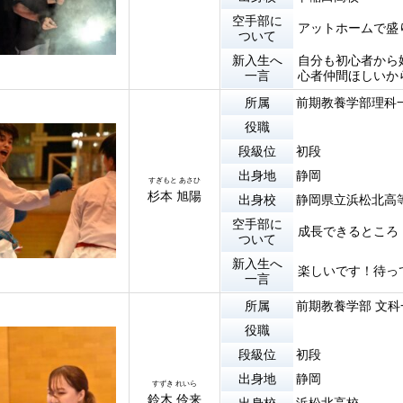
空手部に
アットホームで盛
ついて
新入生へ
自分も初心者から
一言
心者仲間ほしいか
所属
前期教養学部理科
役職
段級位
初段
出身地
静岡
すぎもと あさひ
杉本 旭陽
出身校
静岡県立浜松北高
空手部に
成長できるところ
ついて
新入生へ
楽しいです！待っ
一言
所属
前期教養学部 文科
役職
段級位
初段
出身地
静岡
すずき れいら
鈴木 伶来