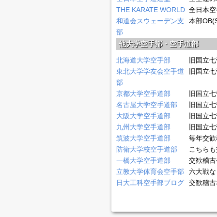
THE KARATE WORLD
全日本空
和道会スウェーデン支
本部OB
部
他大学空手部・空手道部
北海道大学空手部
旧国立七
東北大学学友会空手道
旧国立七
部
京都大学空手道部
旧国立七
名古屋大学空手道部
旧国立七
大阪大学空手道部
旧国立七
九州大学空手道部
旧国立七
筑波大学空手道部
毎年交歓
防衛大学校空手道部
こちらも
一橋大学空手道部
交歓稽古
立教大学体育会空手部
六大戦な
日大工科空手部ブログ
交歓稽古