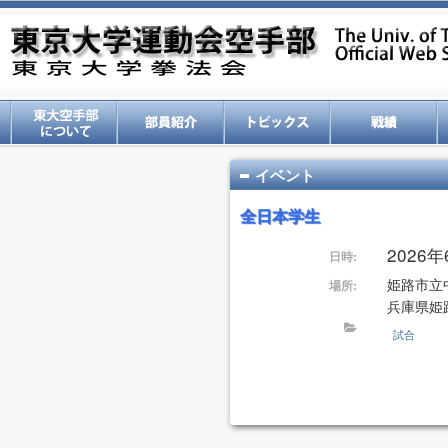
イベント
全日本学生
2026
日時:
姫路市立
場所:
兵庫県姫
試合