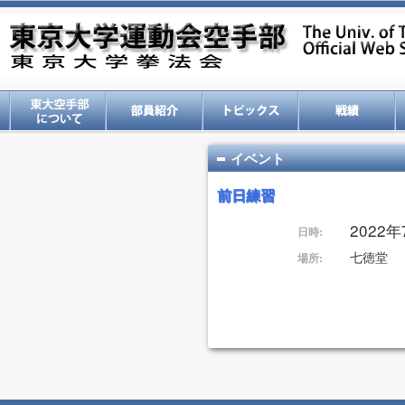
イベント
前日練習
2022年7
日時:
七徳堂
場所: