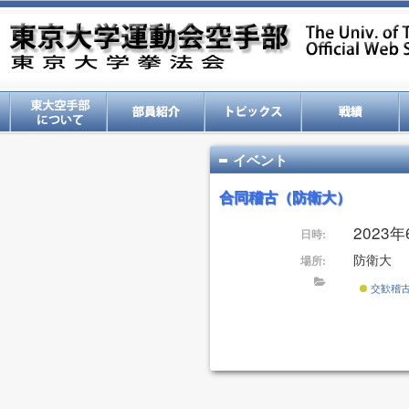
イベント
合同稽古（防衛大）
2023
日時:
防衛大
場所:
交歓稽