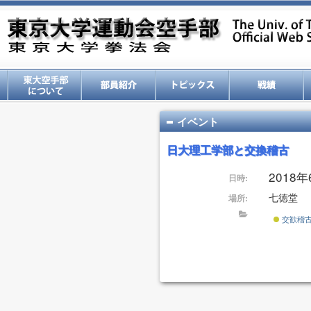
イベント
日大理工学部と交換稽古
2018年6
日時:
七徳堂
場所:
交歓稽