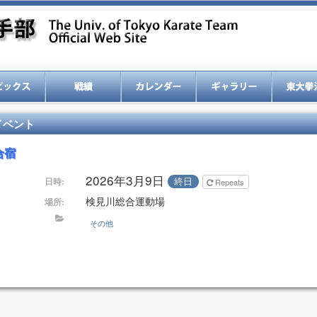
イベント
合宿
2026年3月9日
終日
日時:
Repeats
検見川総合運動場
場所:
その他