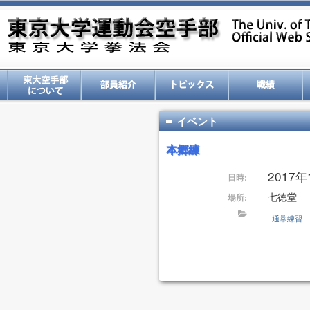
イベント
本郷練
2017年1
日時:
七徳堂
場所:
通常練習