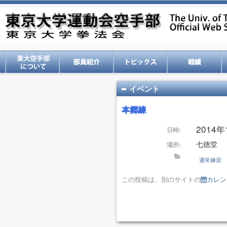
イベント
本郷練
2014年1
日時:
七徳堂
場所:
通常練習
この投稿は、別のサイトの
カレン