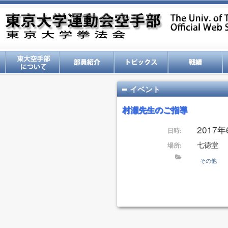
イベント
村瀬先生のご指導
2017年6
日時:
七徳堂
場所:
その他