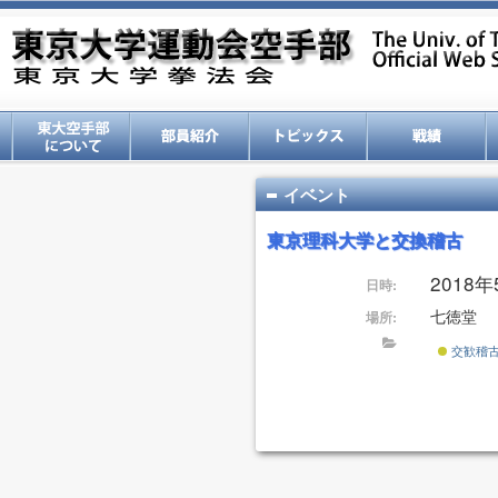
イベント
東京理科大学と交換稽古
2018年5
日時:
七徳堂
場所:
交歓稽