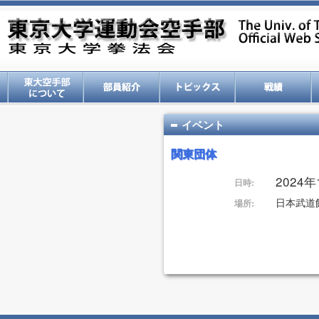
イベント
関東団体
2024
日時:
日本武道
場所: