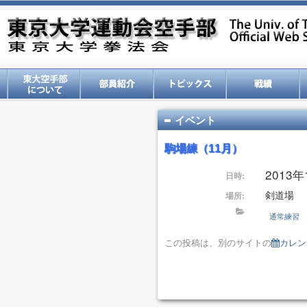
イベント
駒場練（11月）
2013年1
日時:
剣道場
場所:
通常練習
この投稿は、別のサイトの
カレン