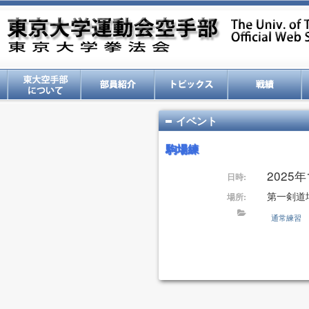
イベント
駒場練
2025年1
日時:
第一剣道
場所:
通常練習