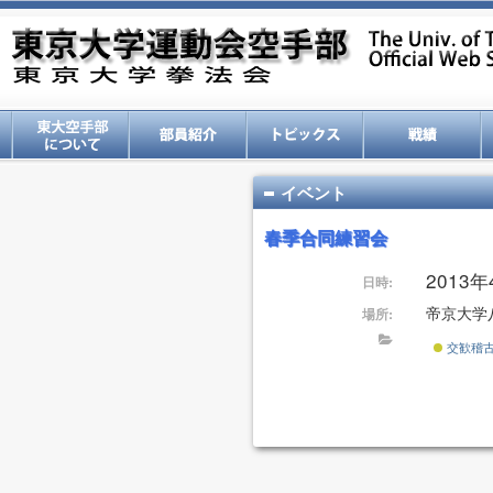
イベント
春季合同練習会
2013年4
日時:
帝京大学
場所:
交歓稽