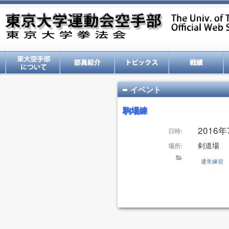
イベント
駒場練
2016年7
日時:
剣道場
場所:
通常練習