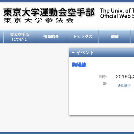
イベント
駒場練
2019年2
日時:
通常練習