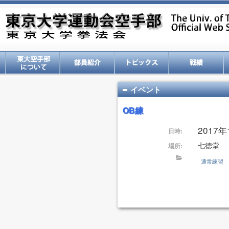
イベント
OB練
2017年1
日時:
七徳堂
場所:
通常練習