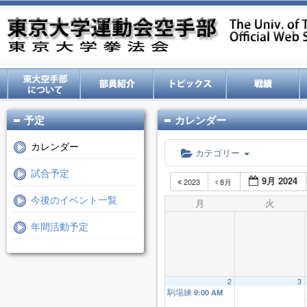
予定
カレンダー
カレンダー
カテゴリー
試合予定
9月 2024
2023
8月
今後のイベント一覧
月
火
年間活動予定
2
3
駒場練
9:00 AM