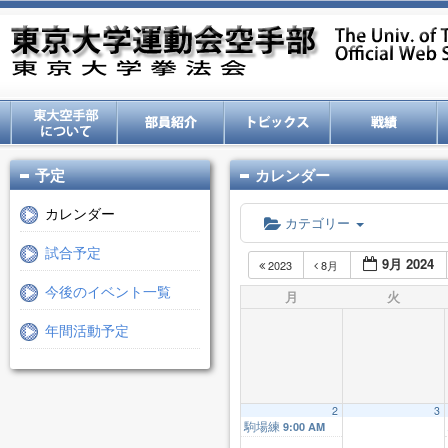
予定
カレンダー
カレンダー
カテゴリー
試合予定
9月 2024
2023
8月
今後のイベント一覧
月
火
年間活動予定
2
3
駒場練
9:00 AM