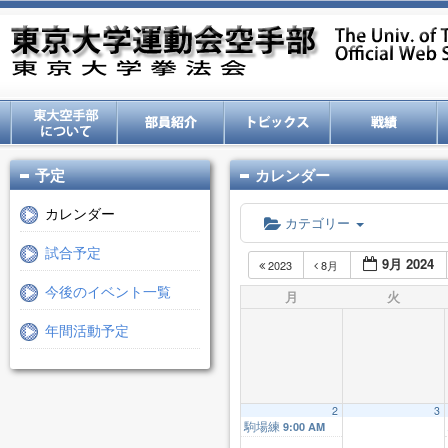
予定
カレンダー
カレンダー
カテゴリー
試合予定
9月 2024
2023
8月
今後のイベント一覧
月
火
年間活動予定
2
3
駒場練
9:00 AM