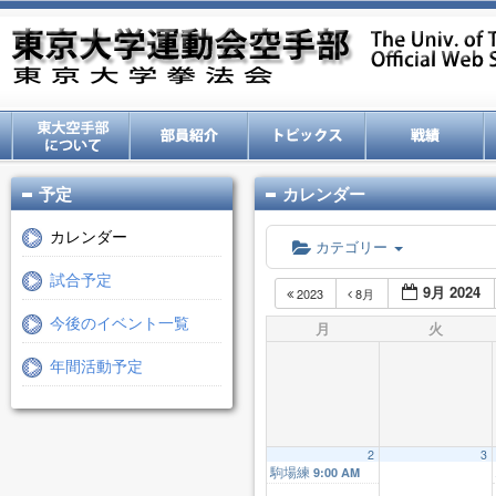
予定
カレンダー
カレンダー
カテゴリー
試合予定
9月 2024
2023
8月
今後のイベント一覧
月
火
年間活動予定
2
3
駒場練
9:00 AM