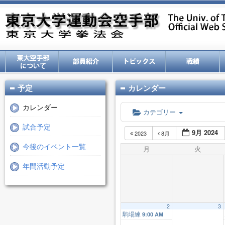
予定
カレンダー
カレンダー
カテゴリー
試合予定
9月 2024
2023
8月
今後のイベント一覧
月
火
年間活動予定
2
3
駒場練
9:00 AM