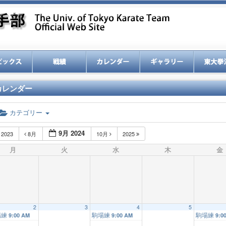
カレンダー
カテゴリー
9月 2024
2023
8月
10月
2025
月
火
水
木
金
2
3
4
5
場練
駒場練
駒場練
9:00 AM
9:00 AM
9:0