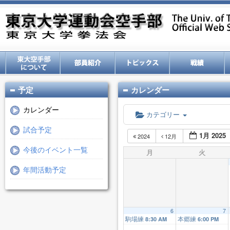
予定
カレンダー
カレンダー
カテゴリー
試合予定
1月 2025
2024
12月
今後のイベント一覧
月
火
年間活動予定
6
7
駒場練
本郷練
8:30 AM
6:00 PM