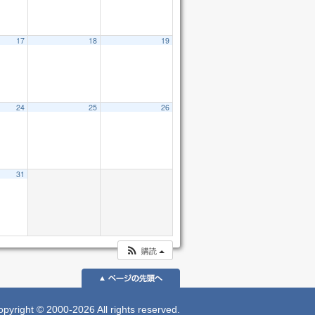
17
18
19
24
25
26
31
購読
 © 2000-2026 All rights reserved.