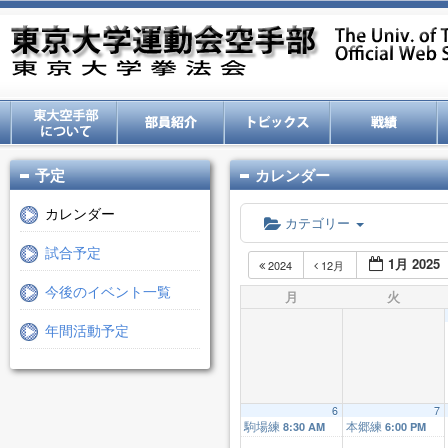
予定
カレンダー
カレンダー
カテゴリー
試合予定
1月 2025
2024
12月
今後のイベント一覧
月
火
年間活動予定
6
7
駒場練
本郷練
8:30 AM
6:00 PM