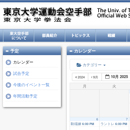
予定
カレンダー
カレンダー
カテゴリー
試合予定
10月 2025
2024
9月
今後のイベント一覧
月
火
年間活動予定
6
7
駒場練
ラントレ
6:00 PM
6:00 PM