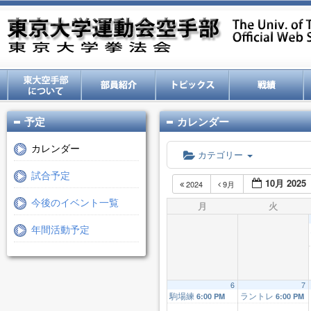
予定
カレンダー
カレンダー
カテゴリー
試合予定
10月 2025
2024
9月
今後のイベント一覧
月
火
年間活動予定
6
7
駒場練
ラントレ
6:00 PM
6:00 PM