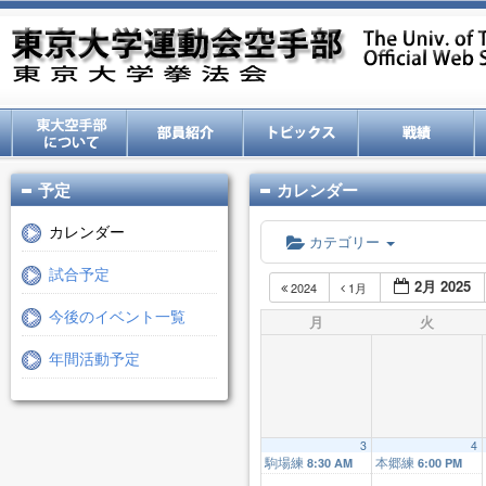
予定
カレンダー
カレンダー
カテゴリー
試合予定
2月 2025
2024
1月
今後のイベント一覧
月
火
年間活動予定
3
4
駒場練
本郷練
8:30 AM
6:00 PM