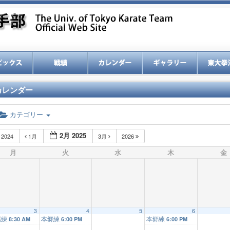
カレンダー
カテゴリー
2月 2025
2024
1月
3月
2026
月
火
水
木
金
3
4
5
6
場練
本郷練
本郷練
8:30 AM
6:00 PM
6:00 PM