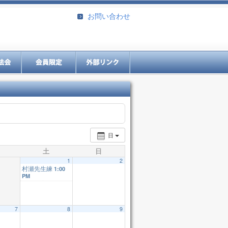
お問い合わせ
日
土
日
1
2
村瀬先生練
1:00
PM
7
8
9