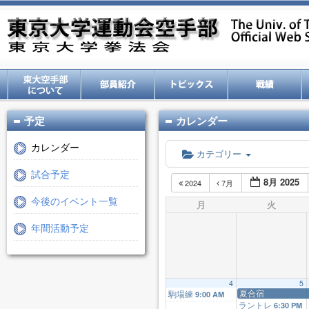
予定
カレンダー
カレンダー
カテゴリー
試合予定
8月 2025
2024
7月
今後のイベント一覧
月
火
年間活動予定
4
5
夏合宿
駒場練
9:00 AM
ラントレ
6:30 PM