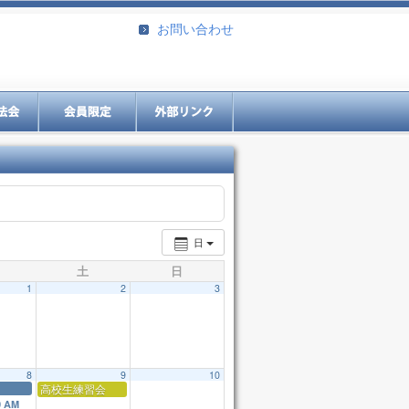
お問い合わせ
日
土
日
1
2
3
8
9
10
高校生練習会
0 AM