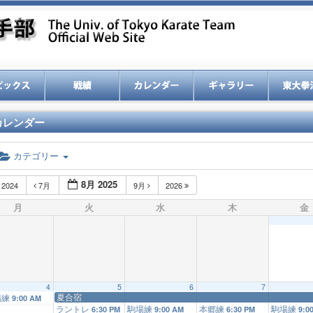
カレンダー
カテゴリー
8月 2025
2024
7月
9月
2026
月
火
水
木
金
4
5
6
7
夏合宿
場練
9:00 AM
ラントレ
駒場練
本郷練
駒場練
6:30 PM
9:00 AM
6:30 PM
9:0