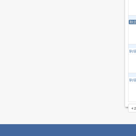
秋
駒
駒
2