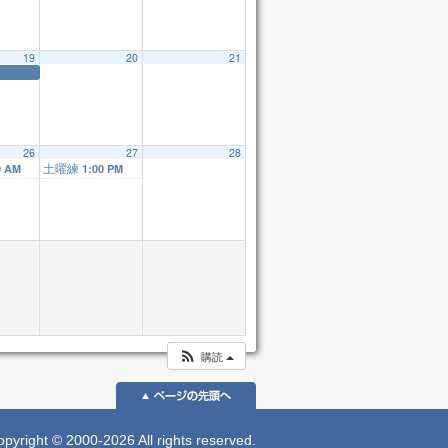
19
20
21
26
27
28
土曜練
0 AM
1:00 PM
購読
 © 2000-2026 All rights reserved.