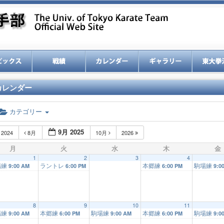
カレンダー
カテゴリー
9月 2025
2024
8月
10月
2026
月
火
水
木
金
1
2
3
4
場練
ラントレ
本郷練
駒場練
9:00 AM
6:00 PM
6:00 PM
9:0
8
9
10
11
場練
本郷練
駒場練
本郷練
駒場練
9:00 AM
6:00 PM
9:00 AM
6:00 PM
9:0