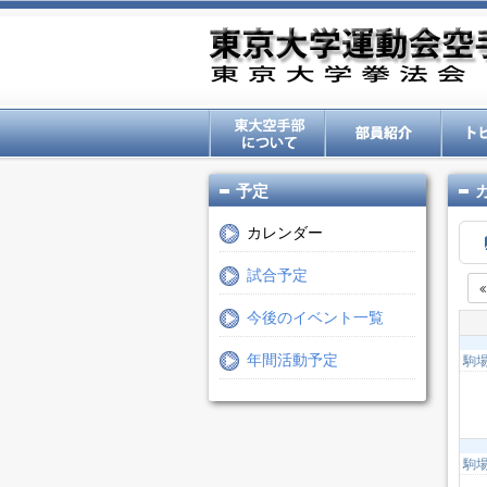
予定
カレンダー
試合予定
今後のイベント一覧
駒
年間活動予定
駒