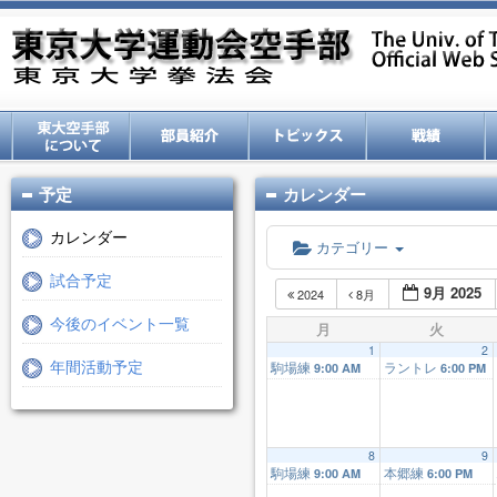
予定
カレンダー
カレンダー
カテゴリー
試合予定
9月 2025
2024
8月
今後のイベント一覧
月
火
1
2
駒場練
ラントレ
年間活動予定
9:00 AM
6:00 PM
8
9
駒場練
本郷練
9:00 AM
6:00 PM