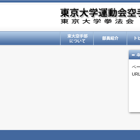
4
ペ
U