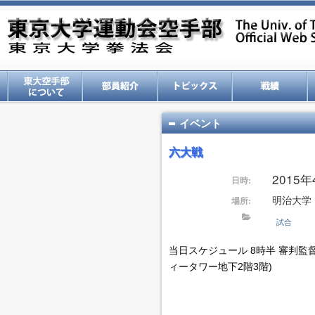
イベント
六大戦
2015年
日時:
明治大学
場所:
試合
当日スケジュール 8時半 審判監督
ィータワー地下2階3階)