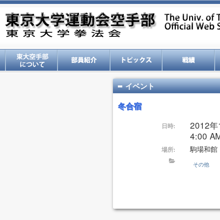
イベント
冬合宿
2012年
日時:
4:00 A
駒場和館
場所:
その他