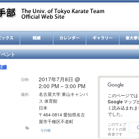
イベント
日練
2017年7月8日 @
日時:
2:00 PM – 3:00 PM
名古屋大学 東山キャンパ
場所:
このページでは
ス 体育館
Google マッ
日本
く読み込まれま
〒464-0814 愛知県名古
でした。
屋市千種区不老町
このウェブ
サイトの所
その他
有者です