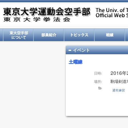
イベント
土曜練
2016年2
日時:
駒場剣道
場所:
通常練習