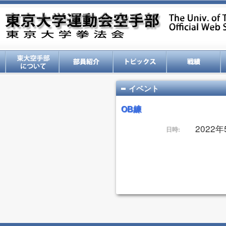
イベント
OB練
2022年
日時: