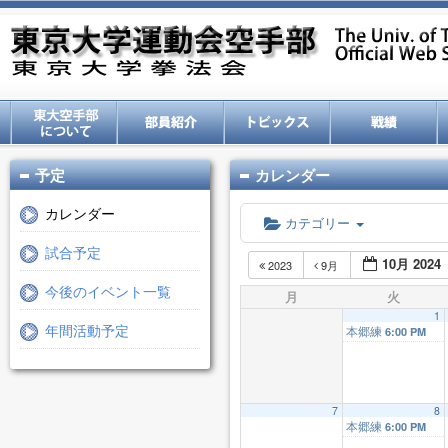
予定
カレンダー
カレンダー
カテゴリー
試合予定
10月 2024
2023
9月
今後のイベント一覧
月
火
1
本郷練
年間活動予定
6:00 PM
7
8
本郷練
6:00 PM