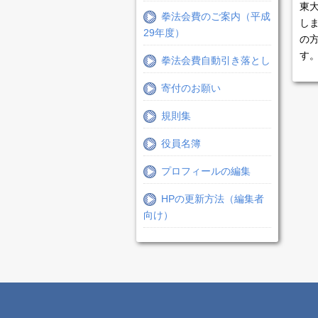
東
拳法会費のご案内（平成
し
29年度）
の
す
拳法会費自動引き落とし
寄付のお願い
規則集
役員名簿
プロフィールの編集
HPの更新方法（編集者
向け）