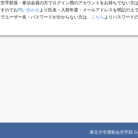
大空手部員・拳法会員の方でログイン用のアカウントをお持ちでない方
ますのでお
問い合わせ
より氏名・入部年度・メールアドレスを明記の上で
方でユーザー名・パスワードが分からない方は、
こちら
よりパスワード
。
東京大学運動会空手部 Copyright