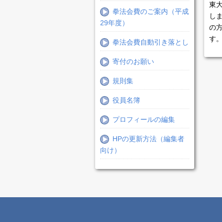
東
拳法会費のご案内（平成
し
29年度）
の
す
拳法会費自動引き落とし
寄付のお願い
規則集
役員名簿
プロフィールの編集
HPの更新方法（編集者
向け）