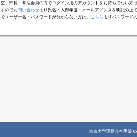
大空手部員・拳法会員の方でログイン用のアカウントをお持ちでない方
ますのでお
問い合わせ
より氏名・入部年度・メールアドレスを明記の上で
方でユーザー名・パスワードが分からない方は、
こちら
よりパスワード
。
東京大学運動会空手部 Copyright