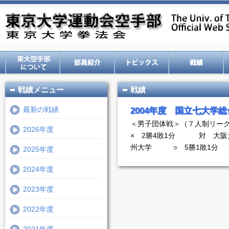
戦績メニュー
戦績
最新の戦績
2004年度 国立七大学
＜男子団体戦＞（７人制リ
2026年度
× 2勝4敗1分 対 大
州大学 ○ 5勝1敗1分
2025年度
2024年度
2023年度
2022年度