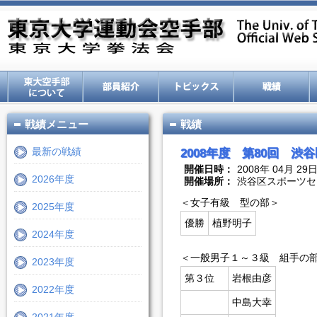
戦績メニュー
戦績
最新の戦績
2008年度 第80回 渋
開催日時：
2008年 04月 29
2026年度
開催場所：
渋谷区スポーツセ
＜女子有級 型の部＞
2025年度
優勝
植野明子
2024年度
＜一般男子１～３級 組手の
2023年度
第３位
岩根由彦
2022年度
中島大幸