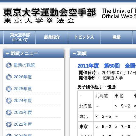
戦績メニュー
戦績
最新の戦績
2011年度 第50回 
開催日時：
2011年 07月 17
2026年度
開催場所：
北海道大学
男子団体組手：優勝
2025年度
－
北海道
東北
2024年度
北海道
－
○ 5－2
2023年度
東北
× 2－5
－
2022年度
東京
○ 5－2
○ 7－0