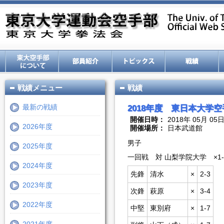
戦績メニュー
戦績
最新の戦績
2018年度 東日本大学
開催日時：
2018年 05月 05
2026年度
開催場所：
日本武道館
男子
2025年度
一回戦 対 山梨学院大学
×1
2024年度
先鋒
清水
×
2-3
2023年度
次
鋒
萩原
×
3-4
2022年度
中堅
東別府
×
1-7