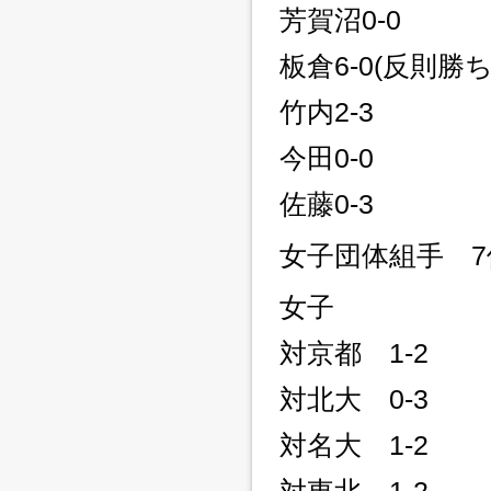
芳賀沼0-0
板倉6-0(反則勝ち
竹内2-3
今田0-0
佐藤0-3
女子団体組手 7
女子
対京都 1-2
対北大 0-3
対名大 1-2